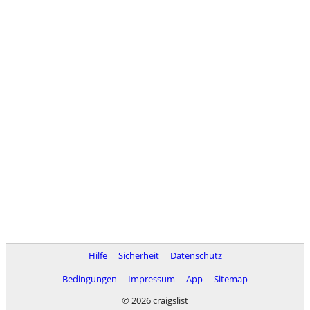
Hilfe
Sicherheit
Datenschutz
Bedingungen
Impressum
App
Sitemap
© 2026 craigslist