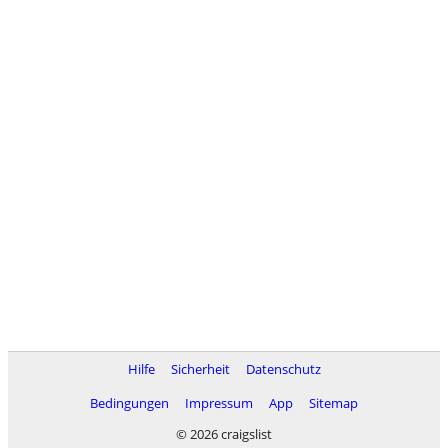
Hilfe
Sicherheit
Datenschutz
Bedingungen
Impressum
App
Sitemap
© 2026 craigslist