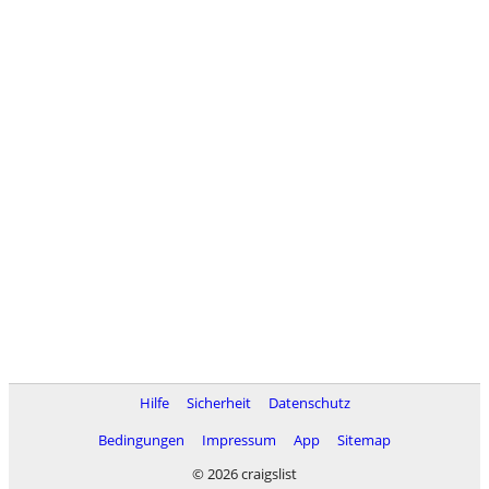
Hilfe
Sicherheit
Datenschutz
Bedingungen
Impressum
App
Sitemap
© 2026 craigslist